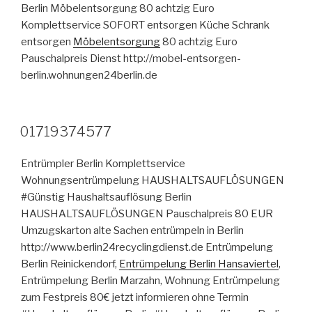
Berlin Möbelentsorgung 80 achtzig Euro
Komplettservice SOFORT entsorgen Küche Schrank
entsorgen
Möbelentsorgung
80 achtzig Euro
Pauschalpreis Dienst http://mobel-entsorgen-
berlin.wohnungen24berlin.de
VERÖFFENTLICHT
01719374577
AM
Entrümpler Berlin Komplettservice
Wohnungsentrümpelung HAUSHALTSAUFLÖSUNGEN
#Günstig Haushaltsauflösung Berlin
HAUSHALTSAUFLÖSUNGEN Pauschalpreis 80 EUR
Umzugskarton alte Sachen entrümpeln in Berlin
http://www.berlin24recyclingdienst.de Entrümpelung
Berlin Reinickendorf,
Entrümpelung Berlin Hansaviertel
,
Entrümpelung Berlin Marzahn, Wohnung Entrümpelung
zum Festpreis 80€ jetzt informieren ohne Termin