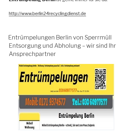
http://www.berlin24recyclingdi
enst.de
VERÖFFENTLICHT
Entrümpelungen Berlin von Sperrmüll
AM
Entsorgung und Abholung – wir sind Ihr
Ansprechpartner