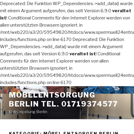
Deprecated: Die Funktion WP_Dependencies->add_data() wurde
mit einem Argument aufgerufen, das seit Version 6.9.0
veraltet
ist
! Conditional Comments für den Internet Explorer werden von
allen unterstützten Browsern ignoriert. in
/mnt/web220/a3/20/59549820/htdocs/www.sperrmuell24entru
includes/functions.php on line 6170 Deprecated: Die Funktion
WP_Dependencies->add_data() wurde mit einem Argument
aufgerufen, das seit Version 6.9.0
veraltet ist
! Conditional
Comments für den Internet Explorer werden von allen
unterstützten Browsern ignoriert. in
/mnt/web220/a3/20/59549820/htdocs/www.sperrmuell24entru
includes/functions.php on line 6170
Zum
MÖBELENTSORGUNG
Inhalt
BERLIN TEL. 01719374577
springen
Entrümpelung Berlin
KATEGORIE:
MÖBEL ENTSORGEN BERLIN