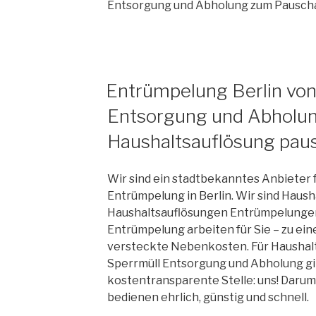
Entsorgung und Abholung zum Pauschal
VERÖFFENTLICHT
Entrümpelung Berlin von
AM
Entsorgung und Abholu
Haushaltsauflösung pau
Wir sind ein stadtbekanntes Anbieter 
Entrümpelung in Berlin. Wir sind Haush
Haushaltsauflösungen Entrümpelungen a
Entrümpelung arbeiten für Sie – zu ei
versteckte Nebenkosten. Für Haushalt
Sperrmüll Entsorgung und Abholung gib
kostentransparente Stelle: uns! Daru
bedienen ehrlich, günstig und schnell.