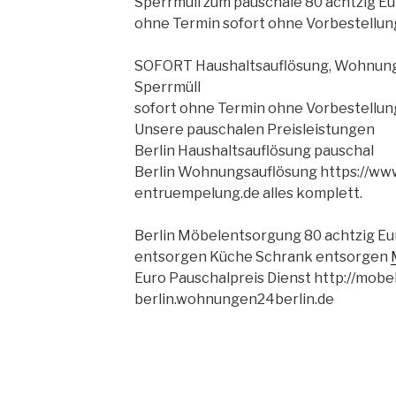
Sperrmüll zum pauschale 80 achtzig Eu
ohne Termin sofort ohne Vorbestellun
SOFORT Haushaltsauflösung, Wohnung
Sperrmüll
sofort ohne Termin ohne Vorbestellun
Unsere pauschalen Preisleistungen
Berlin Haushaltsauflösung pauschal
Berlin Wohnungsauflösung https://www
entruempelung.de alles komplett.
Berlin Möbelentsorgung 80 achtzig E
entsorgen Küche Schrank entsorgen
Euro Pauschalpreis Dienst http://mobe
berlin.wohnungen24berlin.de
VERÖFFENTLICHT