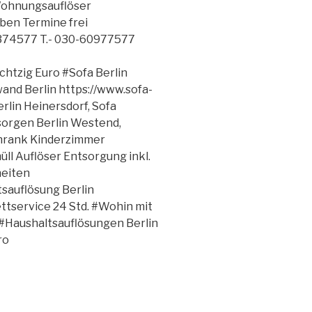
 Wohnungsauflöser
ben Termine frei
9374577 T.- 030-60977577
chtzig Euro #Sofa Berlin
nd Berlin https://www.sofa-
rlin Heinersdorf, Sofa
sorgen Berlin Westend,
Schrank Kinderzimmer
l Auflöser Entsorgung inkl.
heiten
uflösung Berlin
ttservice 24 Std. #Wohin mit
 #Haushaltsauflösungen Berlin
ro