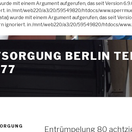
rde mit einem Argument aufgerufen, das seit Version 6.9
iert. in /mnt/web220/a3/20/59549820/htdocs/www.sperrmue
() wurde mit einem Argument aufgerufen, das seit Versio
ern ignoriert. in /mnt/web220/a3/20/59549820/htdocs/ww
SORGUNG BERLIN TE
577
VERÖFFENTLICHT
SORGUNG
Entrümpelung 80 achtzi
AM