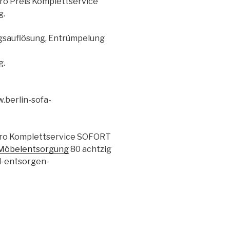
ro Preis Komplettservice
g.
sauflösung, Entrümpelung
g.
.berlin-sofa-
uro Komplettservice SOFORT
Möbelentsorgung
80 achtzig
l-entsorgen-