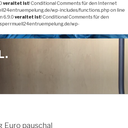
.0
veraltet ist
! Conditional Comments für den Internet
ll24entruempelung.de/wp-includes/functions.php on line
n 6.9.0
veraltet ist
! Conditional Comments für den
w.sperrmuell24entruempelung.de/wp-
L.
g Euro pauschal