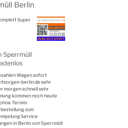
üll Berlin
omplett Super
n Sperrmüll
stenlos
bezahlen Wagen sofort
tsorgen-berlin.de sehr
der morgen schnell sehr
pelung kommen noch heute
ohne Termin
bestellung zum
empelung Service
ngen in Berlin von Sperrmüll