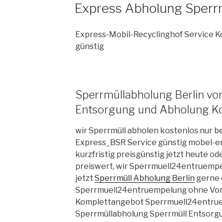
VERÖFFENTLICHT
Express Abholung Sperrm
AM
Express-Mobil-Recyclinghof Service K
günstig
Sperrmüllabholung Berlin vo
Entsorgung und Abholung Ko
wir Sperrmüll abholen kostenlos nur 
Express_BSR Service günstig mobel-en
kurzfristig preisgünstig jetzt heute o
preiswert, wir Sperrmuell24entruem
jetzt
Sperrmüll Abholung Berlin
gerne 
Sperrmuell24entruempelung ohne Vor
Komplettangebot Sperrmuell24entru
Sperrmüllabholung Sperrmüll Entsorgu