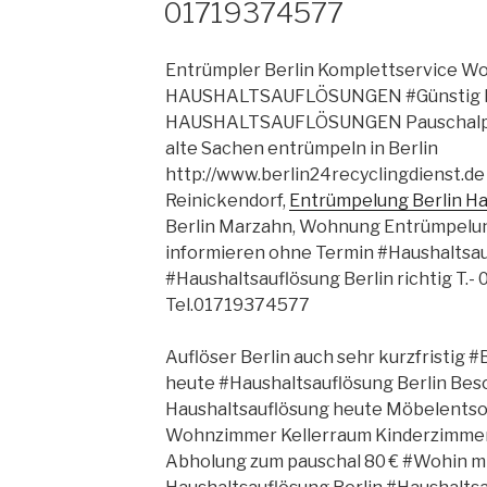
01719374577
AM
Entrümpler Berlin Komplettservice 
HAUSHALTSAUFLÖSUNGEN #Günstig Hau
HAUSHALTSAUFLÖSUNGEN Pauschalpr
alte Sachen entrümpeln in Berlin
http://www.berlin24recyclingdienst.de
Reinickendorf,
Entrümpelung Berlin Ha
Berlin Marzahn, Wohnung Entrümpelung
informieren ohne Termin #Haushaltsau
#Haushaltsauflösung Berlin richtig T
Tel.01719374577
Auflöser Berlin auch sehr kurzfristig 
heute #Haushaltsauflösung Berlin Bes
Haushaltsauflösung heute Möbelentso
Wohnzimmer Kellerraum Kinderzimmer
Abholung zum pauschal 80 € #Wohin m