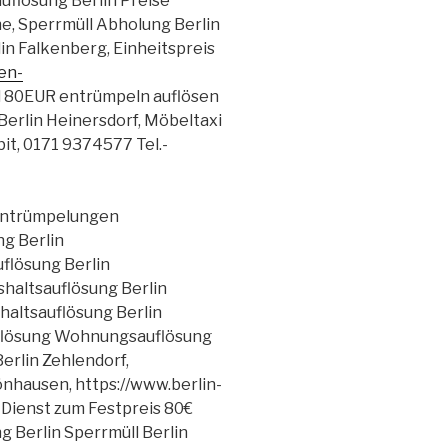
uflösung Berlin Preise
e, Sperrmüll Abholung Berlin
n Falkenberg, Einheitspreis
en-
 80EUR entrümpeln auflösen
Berlin Heinersdorf, Möbeltaxi
it, 0171 9374577 Tel.-
 Entrümpelungen
g Berlin
lösung Berlin
altsauflösung Berlin
altsauflösung Berlin
lösung Wohnungsauflösung
erlin Zehlendorf,
hausen, https://www.berlin-
Dienst zum Festpreis 80€
 Berlin Sperrmüll Berlin