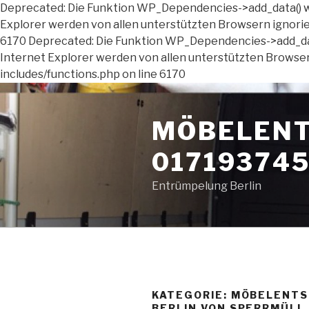
Deprecated: Die Funktion WP_Dependencies->add_data() wu
Explorer werden von allen unterstützten Browsern ignor
6170 Deprecated: Die Funktion WP_Dependencies->add_data
Internet Explorer werden von allen unterstützten Brows
includes/functions.php on line 6170
Zum
Inhalt
MÖBELENT
springen
01719374
Entrümpelung Berlin
KATEGORIE:
MÖBELENT
BERLIN VON SPERRMÜLL