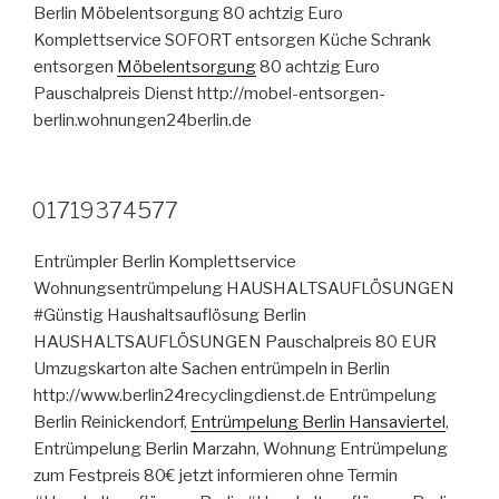
Berlin Möbelentsorgung 80 achtzig Euro
Komplettservice SOFORT entsorgen Küche Schrank
entsorgen
Möbelentsorgung
80 achtzig Euro
Pauschalpreis Dienst http://mobel-entsorgen-
berlin.wohnungen24berlin.de
VERÖFFENTLICHT
01719374577
AM
Entrümpler Berlin Komplettservice
Wohnungsentrümpelung HAUSHALTSAUFLÖSUNGEN
#Günstig Haushaltsauflösung Berlin
HAUSHALTSAUFLÖSUNGEN Pauschalpreis 80 EUR
Umzugskarton alte Sachen entrümpeln in Berlin
http://www.berlin24recyclingdienst.de Entrümpelung
Berlin Reinickendorf,
Entrümpelung Berlin Hansaviertel
,
Entrümpelung Berlin Marzahn, Wohnung Entrümpelung
zum Festpreis 80€ jetzt informieren ohne Termin