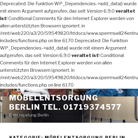
Deprecated: Die Funktion WP_Dependencies->add_data() wurde
mit einem Argument aufgerufen, das seit Version 6.9.0
veraltet
ist
! Conditional Comments für den Internet Explorer werden von
allen unterstützten Browsern ignoriert. in
/mnt/web220/a3/20/59549820/htdocs/www.sperrmuell24entru
includes/functions.php on line 6170 Deprecated: Die Funktion
WP_Dependencies->add_data() wurde mit einem Argument
aufgerufen, das seit Version 6.9.0
veraltet ist
! Conditional
Comments für den Internet Explorer werden von allen
unterstützten Browsern ignoriert. in
/mnt/web220/a3/20/59549820/htdocs/www.sperrmuell24entru
includes/functions.php on line 6170
Zum
MÖBELENTSORGUNG
Inhalt
BERLIN TEL. 01719374577
springen
Entrümpelung Berlin
KATEGORIE:
MÖBELENTSORGUNG BERLIN