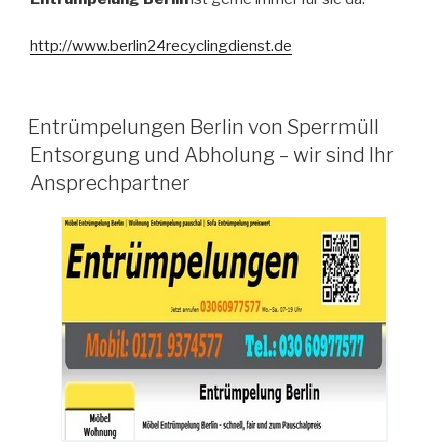
http://www.berlin24recyclingdi
enst.de
VERÖFFENTLICHT
Entrümpelungen Berlin von Sperrmüll
AM
Entsorgung und Abholung – wir sind Ihr
Ansprechpartner