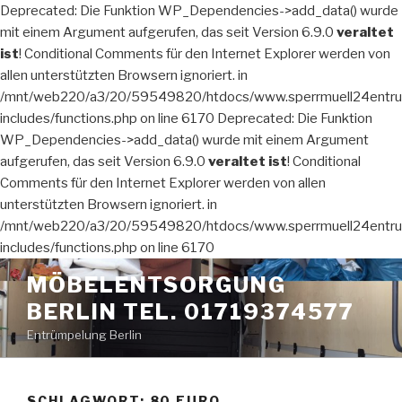
Deprecated: Die Funktion WP_Dependencies->add_data() wurde
mit einem Argument aufgerufen, das seit Version 6.9.0
veraltet
ist
! Conditional Comments für den Internet Explorer werden von
allen unterstützten Browsern ignoriert. in
/mnt/web220/a3/20/59549820/htdocs/www.sperrmuell24entru
includes/functions.php on line 6170 Deprecated: Die Funktion
WP_Dependencies->add_data() wurde mit einem Argument
aufgerufen, das seit Version 6.9.0
veraltet ist
! Conditional
Comments für den Internet Explorer werden von allen
unterstützten Browsern ignoriert. in
/mnt/web220/a3/20/59549820/htdocs/www.sperrmuell24entru
includes/functions.php on line 6170
Zum
MÖBELENTSORGUNG
Inhalt
BERLIN TEL. 01719374577
springen
Entrümpelung Berlin
SCHLAGWORT:
80 EURO