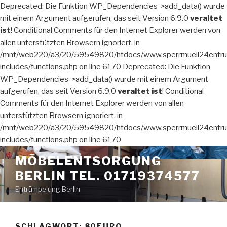
Deprecated: Die Funktion WP_Dependencies->add_data() wurde
mit einem Argument aufgerufen, das seit Version 6.9.0
veraltet
ist
! Conditional Comments für den Internet Explorer werden von
allen unterstützten Browsern ignoriert. in
/mnt/web220/a3/20/59549820/htdocs/www.sperrmuell24entru
includes/functions.php on line 6170 Deprecated: Die Funktion
WP_Dependencies->add_data() wurde mit einem Argument
aufgerufen, das seit Version 6.9.0
veraltet ist
! Conditional
Comments für den Internet Explorer werden von allen
unterstützten Browsern ignoriert. in
/mnt/web220/a3/20/59549820/htdocs/www.sperrmuell24entru
includes/functions.php on line 6170
Zum
MÖBELENTSORGUNG
Inhalt
BERLIN TEL. 01719374577
springen
Entrümpelung Berlin
SCHLAGWORT:
80EURO