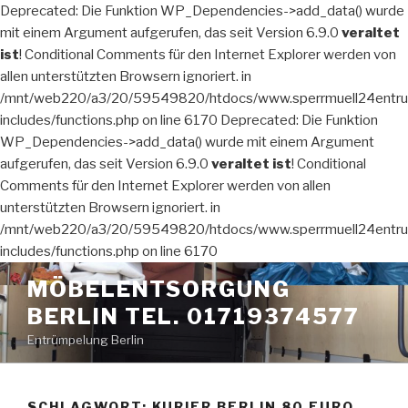
Deprecated: Die Funktion WP_Dependencies->add_data() wurde
mit einem Argument aufgerufen, das seit Version 6.9.0
veraltet
ist
! Conditional Comments für den Internet Explorer werden von
allen unterstützten Browsern ignoriert. in
/mnt/web220/a3/20/59549820/htdocs/www.sperrmuell24entru
includes/functions.php on line 6170 Deprecated: Die Funktion
WP_Dependencies->add_data() wurde mit einem Argument
aufgerufen, das seit Version 6.9.0
veraltet ist
! Conditional
Comments für den Internet Explorer werden von allen
unterstützten Browsern ignoriert. in
/mnt/web220/a3/20/59549820/htdocs/www.sperrmuell24entru
includes/functions.php on line 6170
Zum
MÖBELENTSORGUNG
Inhalt
BERLIN TEL. 01719374577
springen
Entrümpelung Berlin
SCHLAGWORT:
KURIER BERLIN 80 EURO