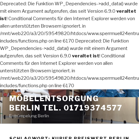
Deprecated: Die Funktion WP_Dependencies->add_data() wurde
mit einem Argument aufgerufen, das seit Version 6.9.0
veraltet
ist
! Conditional Comments für den Internet Explorer werden von
allen unterstützten Browsern ignoriert. in
/mnt/web220/a3/20/59549820/htdocs/www.sperrmuell24entru
includes/functions.php on line 6170 Deprecated: Die Funktion
WP_Dependencies->add_data() wurde mit einem Argument
aufgerufen, das seit Version 6.9.0
veraltet ist
! Conditional
Comments für den Internet Explorer werden von allen
unterstützten Browsern ignoriert. in
/mnt/web220/a3/20/59549820/htdocs/www.sperrmuell24entru
includes/functions.php on line 6170
Zum
MÖBELENTSORGUNG
Inhalt
BERLIN TEL. 01719374577
springen
Entrümpelung Berlin
SCHLAGWORT:
KURIER PREISWERT BERLIN