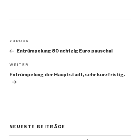
Beitragsnavigation
Vorheriger
ZURÜCK
Beitrag
Entrümpelung 80 achtzig Euro pauschal
Nächster
WEITER
Beitrag
Entrümpelung der Hauptstadt, sehr kurzfristig.
NEUESTE BEITRÄGE