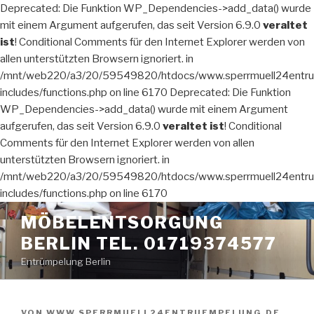
Deprecated: Die Funktion WP_Dependencies->add_data() wurde
mit einem Argument aufgerufen, das seit Version 6.9.0
veraltet
ist
! Conditional Comments für den Internet Explorer werden von
allen unterstützten Browsern ignoriert. in
/mnt/web220/a3/20/59549820/htdocs/www.sperrmuell24entru
includes/functions.php on line 6170 Deprecated: Die Funktion
WP_Dependencies->add_data() wurde mit einem Argument
aufgerufen, das seit Version 6.9.0
veraltet ist
! Conditional
Comments für den Internet Explorer werden von allen
unterstützten Browsern ignoriert. in
/mnt/web220/a3/20/59549820/htdocs/www.sperrmuell24entru
includes/functions.php on line 6170
Zum
MÖBELENTSORGUNG
Inhalt
BERLIN TEL. 01719374577
springen
Entrümpelung Berlin
VERÖFFENTLICHT
VON
WWW.SPERRMUELL24ENTRUEMPELUNG.DE