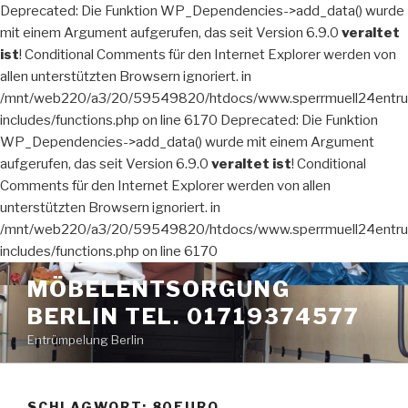
Deprecated: Die Funktion WP_Dependencies->add_data() wurde
mit einem Argument aufgerufen, das seit Version 6.9.0
veraltet
ist
! Conditional Comments für den Internet Explorer werden von
allen unterstützten Browsern ignoriert. in
/mnt/web220/a3/20/59549820/htdocs/www.sperrmuell24entru
includes/functions.php on line 6170 Deprecated: Die Funktion
WP_Dependencies->add_data() wurde mit einem Argument
aufgerufen, das seit Version 6.9.0
veraltet ist
! Conditional
Comments für den Internet Explorer werden von allen
unterstützten Browsern ignoriert. in
/mnt/web220/a3/20/59549820/htdocs/www.sperrmuell24entru
includes/functions.php on line 6170
Zum
MÖBELENTSORGUNG
Inhalt
BERLIN TEL. 01719374577
springen
Entrümpelung Berlin
SCHLAGWORT:
80EURO