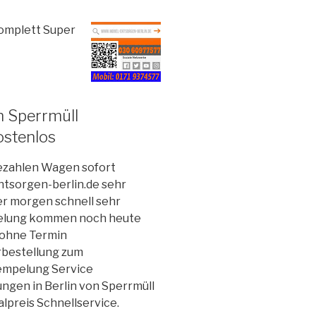
omplett Super
n Sperrmüll
stenlos
bezahlen Wagen sofort
tsorgen-berlin.de sehr
der morgen schnell sehr
pelung kommen noch heute
ohne Termin
bestellung zum
empelung Service
ngen in Berlin von Sperrmüll
preis Schnellservice.