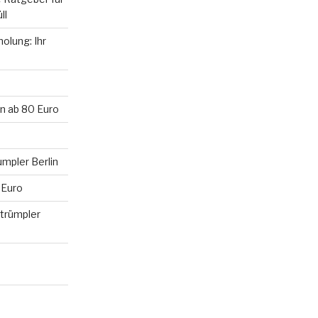
ll
olung: Ihr
n ab 80 Euro
mpler Berlin
 Euro
ntrümpler