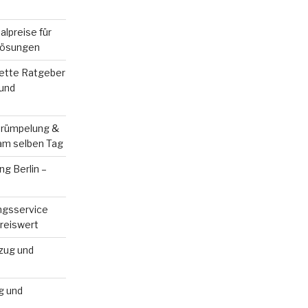
alpreise für
flösungen
lette Ratgeber
 und
trümpelung &
 am selben Tag
g Berlin –
ngsservice
Preiswert
izug und
g und