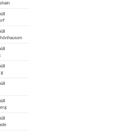
shain
üll
orf
üll
chönhausen
üll
k
üll
rg
üll
z
üll
berg
üll
rade