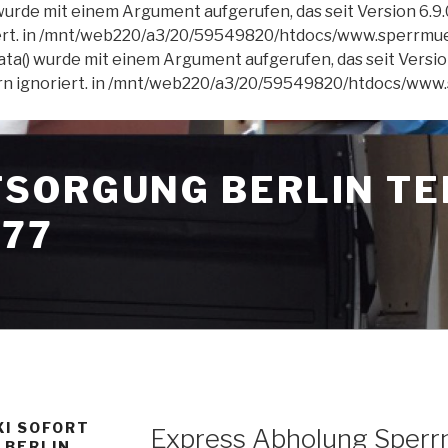
rde mit einem Argument aufgerufen, das seit Version 6.9
iert. in /mnt/web220/a3/20/59549820/htdocs/www.sperrmue
() wurde mit einem Argument aufgerufen, das seit Versio
ern ignoriert. in /mnt/web220/a3/20/59549820/htdocs/ww
SORGUNG BERLIN TE
577
VERÖFFENTLICHT
I SOFORT
Express Abholung Sperrm
AM
 BERLIN