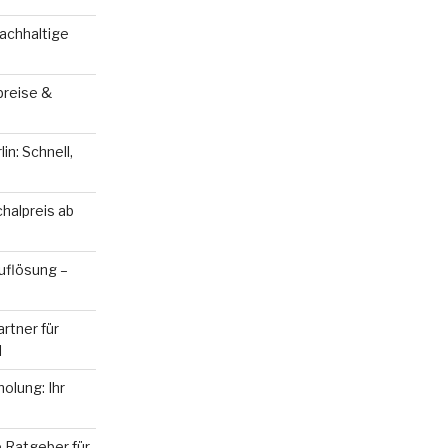
achhaltige
preise &
in: Schnell,
halpreis ab
uflösung –
rtner für
l
olung: Ihr
e Ratgeber für