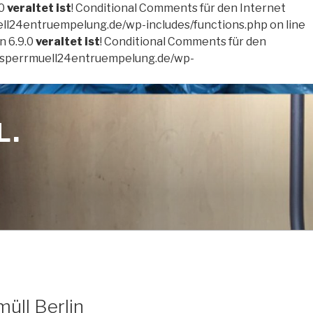
.0
veraltet ist
! Conditional Comments für den Internet
ll24entruempelung.de/wp-includes/functions.php on line
n 6.9.0
veraltet ist
! Conditional Comments für den
w.sperrmuell24entruempelung.de/wp-
L.
üll Berlin