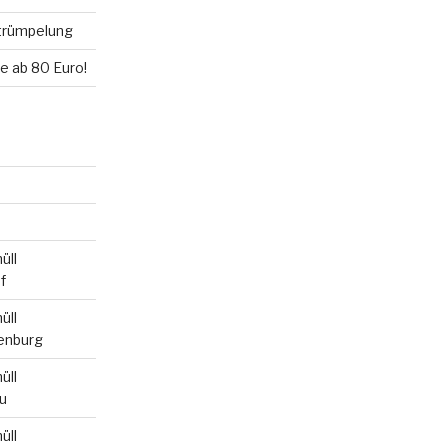
trümpelung
 ab 80 Euro!
üll
f
üll
enburg
üll
u
üll