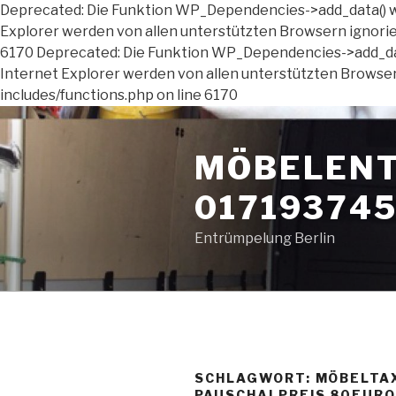
Deprecated: Die Funktion WP_Dependencies->add_data() wu
Explorer werden von allen unterstützten Browsern ignor
6170 Deprecated: Die Funktion WP_Dependencies->add_data
Internet Explorer werden von allen unterstützten Brows
includes/functions.php on line 6170
Zum
Inhalt
MÖBELENT
springen
01719374
Entrümpelung Berlin
SCHLAGWORT:
MÖBELTAX
PAUSCHALPREIS 80EURO