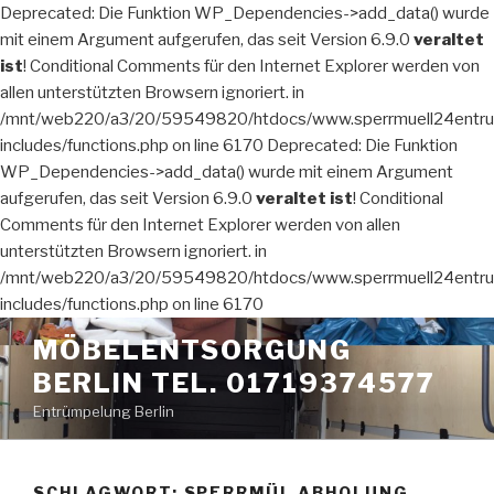
Deprecated: Die Funktion WP_Dependencies->add_data() wurde
mit einem Argument aufgerufen, das seit Version 6.9.0
veraltet
ist
! Conditional Comments für den Internet Explorer werden von
allen unterstützten Browsern ignoriert. in
/mnt/web220/a3/20/59549820/htdocs/www.sperrmuell24entru
includes/functions.php on line 6170 Deprecated: Die Funktion
WP_Dependencies->add_data() wurde mit einem Argument
aufgerufen, das seit Version 6.9.0
veraltet ist
! Conditional
Comments für den Internet Explorer werden von allen
unterstützten Browsern ignoriert. in
/mnt/web220/a3/20/59549820/htdocs/www.sperrmuell24entru
includes/functions.php on line 6170
Zum
MÖBELENTSORGUNG
Inhalt
BERLIN TEL. 01719374577
springen
Entrümpelung Berlin
SCHLAGWORT:
SPERRMÜL ABHOLUNG